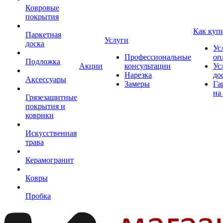
Ковровые
покрытия
Как куп
Паркетная
Услуги
доска
Ус
Профессиональные
оп
Подложка
Акции
консультации
Ус
Нарезка
до
Аксессуары
Замеры
Га
на
Грязезащитные
покрытия и
коврики
Искусственная
трава
Керамогранит
Ковры
Пробка