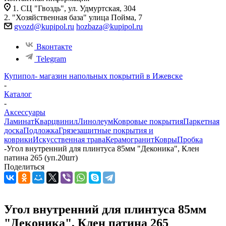
1. СЦ "Гвоздь", ул. Удмуртская, 304
2. "Хозяйственная база" улица Пойма, 7
gvozd@kupipol.ru
hozbaza@kupipol.ru
Вконтакте
Telegram
Купипол- магазин напольных покрытий в Ижевске
-
Каталог
-
Аксессуары
Ламинат
Кварцвинил
Линолеум
Ковровые покрытия
Паркетная
доска
Подложка
Грязезащитные покрытия и
коврики
Искусственная трава
Керамогранит
Ковры
Пробка
-
Угол внутренний для плинтуса 85мм "Деконика", Клен
патина 265 (уп.20шт)
Поделиться
Угол внутренний для плинтуса 85мм
"Деконика", Клен патина 265