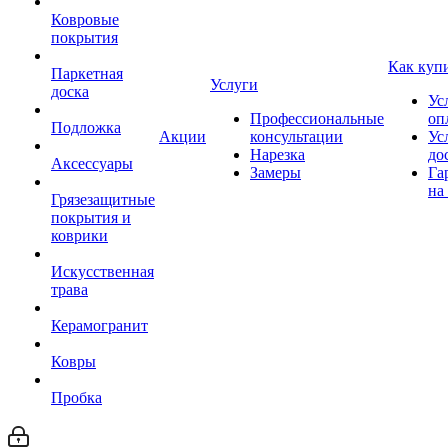
Ковровые
покрытия
Как куп
Паркетная
Услуги
доска
Ус
Профессиональные
оп
Подложка
Акции
консультации
Ус
Нарезка
до
Аксессуары
Замеры
Га
на
Грязезащитные
покрытия и
коврики
Искусственная
трава
Керамогранит
Ковры
Пробка