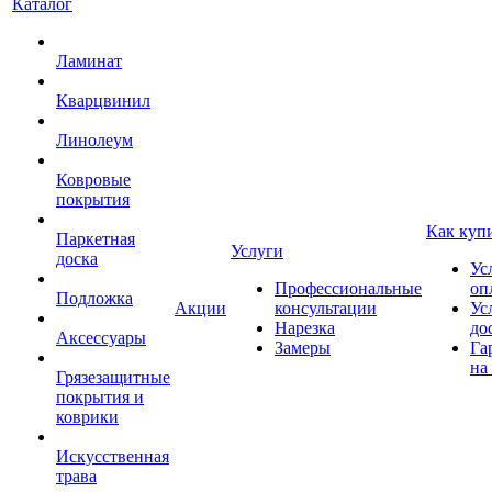
Каталог
Ламинат
Кварцвинил
Линолеум
Ковровые
покрытия
Как куп
Паркетная
Услуги
доска
Ус
Профессиональные
оп
Подложка
Акции
консультации
Ус
Нарезка
до
Аксессуары
Замеры
Га
на
Грязезащитные
покрытия и
коврики
Искусственная
трава