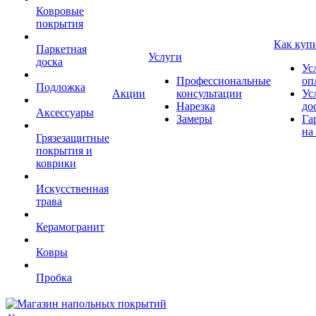
Ковровые
покрытия
Как куп
Паркетная
Услуги
доска
Ус
Профессиональные
оп
Подложка
Акции
консультации
Ус
Нарезка
до
Аксессуары
Замеры
Га
на
Грязезащитные
покрытия и
коврики
Искусственная
трава
Керамогранит
Ковры
Пробка