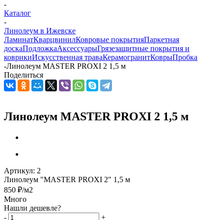
-
Каталог
-
Линолеум в Ижевске
Ламинат
Кварцвинил
Ковровые покрытия
Паркетная
доска
Подложка
Аксессуары
Грязезащитные покрытия и
коврики
Искусственная трава
Керамогранит
Ковры
Пробка
-
Линолеум MASTER PROXI 2 1,5 м
Поделиться
Линолеум MASTER PROXI 2 1,5 м
Артикул:
2
Линолеум "MASTER PROXI 2" 1,5 м
850
₽
/м2
Много
Нашли дешевле?
-
+