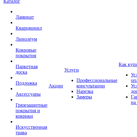
Каталог
Ламинат
Кварцвинил
Линолеум
Ковровые
покрытия
Как куп
Паркетная
Услуги
доска
Ус
Профессиональные
оп
Подложка
Акции
консультации
Ус
Нарезка
до
Аксессуары
Замеры
Га
на
Грязезащитные
покрытия и
коврики
Искусственная
трава