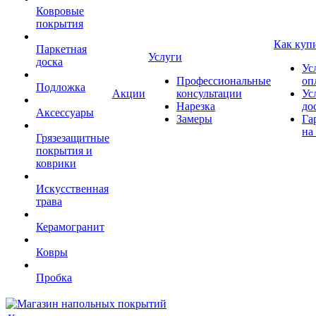
Ковровые
покрытия
Как куп
Паркетная
Услуги
доска
Ус
Профессиональные
оп
Подложка
Акции
консультации
Ус
Нарезка
до
Аксессуары
Замеры
Га
на
Грязезащитные
покрытия и
коврики
Искусственная
трава
Керамогранит
Ковры
Пробка