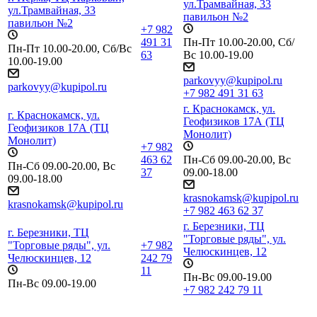
ул.Трамвайная, 33
ул.Трамвайная, 33
павильон №2
павильон №2
+7 982
491 31
Пн-Пт 10.00-20.00, Сб/
Пн-Пт 10.00-20.00, Сб/Вс
63
Вс 10.00-19.00
10.00-19.00
parkovyy@kupipol.ru
parkovyy@kupipol.ru
+7 982 491 31 63
г. Краснокамск, ул.
г. Краснокамск, ул.
Геофизиков 17А (ТЦ
Геофизиков 17А (ТЦ
Монолит)
Монолит)
+7 982
463 62
Пн-Сб 09.00-20.00, Вс
Пн-Сб 09.00-20.00, Вс
37
09.00-18.00
09.00-18.00
krasnokamsk@kupipol.ru
krasnokamsk@kupipol.ru
+7 982 463 62 37
г. Березники, ТЦ
г. Березники, ТЦ
"Торговые ряды", ул.
"Торговые ряды", ул.
+7 982
Челюскинцев, 12
Челюскинцев, 12
242 79
11
Пн-Вс 09.00-19.00
Пн-Вс 09.00-19.00
+7 982 242 79 11